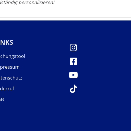
lständig personalisieren!
INKS
chungstool
mpressum
tenschutz
derruf
GB