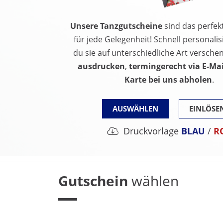
Unsere Tanzgutscheine
sind das perfe
für jede Gelegenheit! Schnell personalis
du sie auf unterschiedliche Art versche
ausdrucken
,
termingerecht via E-Mai
Karte bei uns abholen
.
AUSWÄHLEN
EINLÖSE
Druckvorlage
BLAU
/
R
Gutschein
wählen