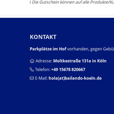
ℹ︎
Die Gutschein können auf alle Produkte/Kur
KONTAKT
Parkplätze im Hof
vorhanden, gegen Gebü
Adresse:
Moltkestraße 131a in Köln
Telefon:
+49 15678 820667
E-Mail:
hola(at)bailando-koeln.de