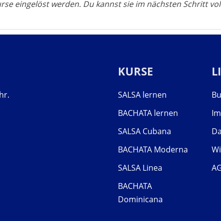
se eingelöst werden. Du kannst sie im nächsten Schritt vol
KURSE
L
hr.
SALSA lernen
Bu
BACHATA lernen
I
SALSA Cubana
Da
BACHATA Moderna
Wi
SALSA Linea
A
BACHATA
Dominicana