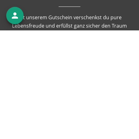
Mit unserem Gutschein verschenkst du pure
Lebensfreude und erfüllst ganz sicher den Traum
vom tanzen. Ganz einfach online bestellen und
Zuhause ausdrucken!
MEHR ERFAHREN
KONTAKT
Parkplätze im Hof
vorhanden, gegen Gebühr.