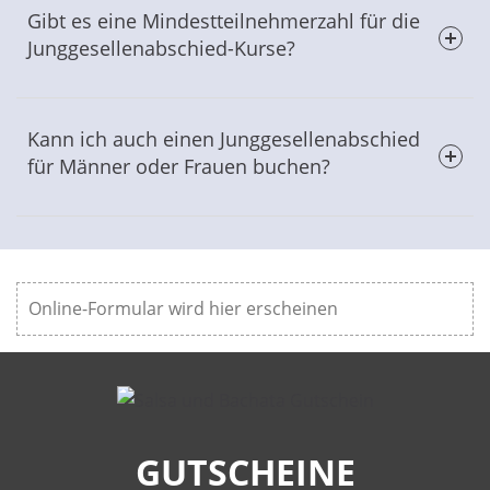
darunter Salsa, Bachata, Tango und mehr.
Gibt es eine Mindestteilnehmerzahl für die
Junggesellenabschied-Kurse?
Ja, wir empfehlen eine Mindestteilnehmerzahl von 10
Personen für unsere Junggesellenabschied-Kurse.
Kann ich auch einen Junggesellenabschied
für Männer oder Frauen buchen?
Ja, wir bieten sowohl Junggesellenabschiede für
Frauen als auch für Männer an.
Online-Formular wird hier erscheinen
GUTSCHEINE